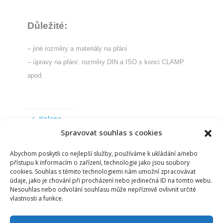
Důležité:
– jiné rozměry a materiály na přání
– úpravy na přání: rozměry DIN a ISO s konci CLAMP
apod.
Kolena
Spravovat souhlas s cookies
T-kusy a kříže
Abychom poskytli co nejlepší služby, používáme k ukládání a/nebo
přístupu k informacím o zařízení, technologie jako jsou soubory
cookies. Souhlas s těmito technologiemi nám umožní zpracovávat
údaje, jako je chování při procházení nebo jedinečná ID na tomto webu.
Nesouhlas nebo odvolání souhlasu může nepříznivě ovlivnit určité
vlastnosti a funkce.
ZÁSADY COOKIES (EU)
|
GDPR
|
E-SHOP
|
CERTIFIKÁT ISO
|
POLITIKA KVALITY