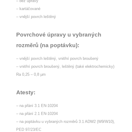
– bez úpravy
– kartáčované
– vnější povrch leštěný
Povrchové úpravy u vybraných
rozměrů (na poptávku):
– vnější povrch leštěný, vnitřní povrch broušený
– vnitřní povrch broušený, leštěný (také elektrochemicky)
Ra 0,25 – 0,8 µm
Atesty:
– na přání 3.1 EN-10204
– na přání 2.1 EN-10204
– na poptávku u vybraných rozměrů 3.1 ADW2 (W9/W10),
PED 97/23/EC