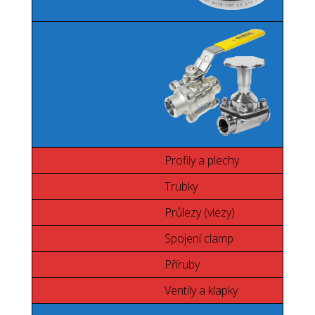
Profily a plechy
Trubky
Průlezy (vlezy)
Spojení clamp
Příruby
Ventily a klapky