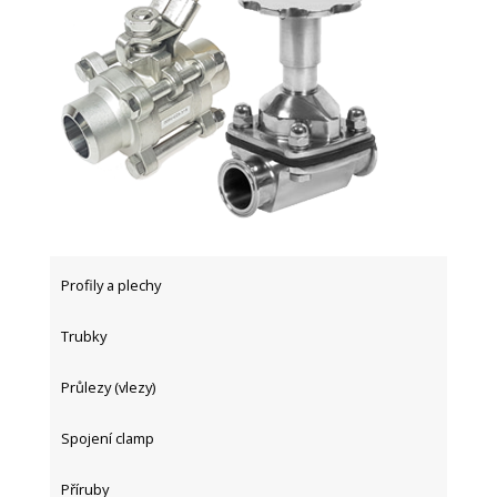
Profily a plechy
Trubky
Průlezy (vlezy)
Spojení clamp
Příruby