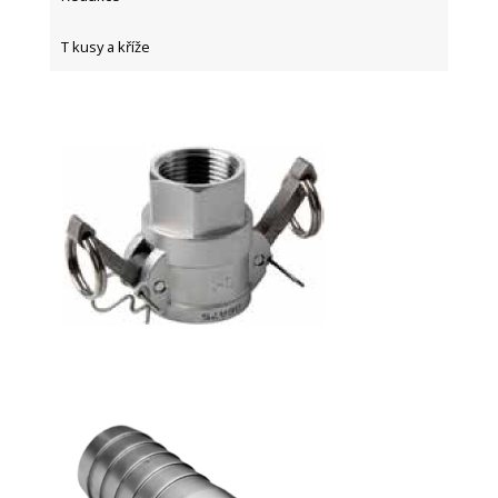
T kusy a kříže