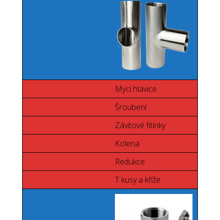
Mycí hlavice
Šroubení
Závitové fitinky
Kolena
Redukce
T kusy a kříže